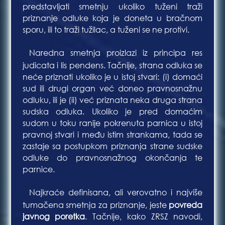
predstavljati smetnju ukoliko tuženi traži
priznanje odluke koja je doneta u bračnom
sporu, ili to traži tužilac, a tuženi se ne protivi.
Naredna smetnja proizlazi iz principa res
Bla
judicata i lis pendens. Tačnije, strana odluka se
neće priznati ukoliko je u istoj stvari: (i) domaći
sud ili drugi organ već doneo pravnosnažnu
odluku, ili je (ii) već priznata neka druga strana
sudska odluka. Ukoliko je pred domaćim
sudom u toku ranije pokrenuta parnica u istoj
pravnoj stvari i među istim strankama, tada se
zastaje sa postupkom priznanja strane sudske
odluke do pravnosnažnog okončanja te
parnice.
Najkraće definisana, ali verovatno i najviše
Bla
tumačena smetnja za priznanje, jeste
povreda
javnog poretka
. Tačnije, kako ZRSZ navodi,