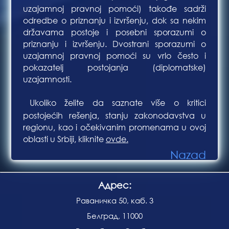
uzajamnoj pravnoj pomoći) takođe sadrži
odredbe o priznanju i izvršenju, dok sa nekim
državama postoje i posebni sporazumi o
priznanju i izvršenju. Dvostrani sporazumi o
uzajamnoj pravnoj pomoći su vrlo često i
pokazatelj postojanja (diplomatske)
uzajamnosti.
Ukoliko želite da saznate više o kritici
Bla
postojećih rešenja, stanju zakonodavstva u
regionu, kao i očekivanim promenama u ovoj
oblasti u Srbiji, kliknite
ovde.
Nazad
Адрес:
Раваничка 50, каб. 3
Белград, 11000