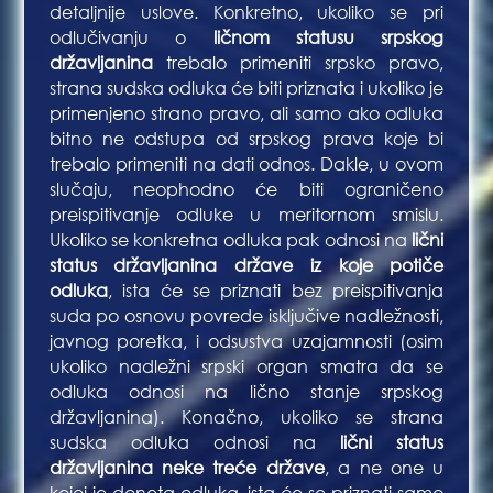
detaljnije uslove. Konkretno, ukoliko se pri
odlučivanju o
ličnom statusu srpskog
državljanina
trebalo primeniti srpsko pravo,
strana sudska odluka će biti priznata i ukoliko je
primenjeno strano pravo, ali samo ako odluka
bitno ne odstupa od srpskog prava koje bi
trebalo primeniti na dati odnos. Dakle, u ovom
slučaju, neophodno će biti ograničeno
preispitivanje odluke u meritornom smislu.
Ukoliko se konkretna odluka pak odnosi na
lični
status državljanina države iz koje potiče
odluka
, ista će se priznati bez preispitivanja
suda po osnovu povrede isključive nadležnosti,
javnog poretka, i odsustva uzajamnosti (osim
ukoliko nadležni srpski organ smatra da se
odluka odnosi na lično stanje srpskog
državljanina). Konačno, ukoliko se strana
sudska odluka odnosi na
lični status
državljanina neke treće države
, a ne one u