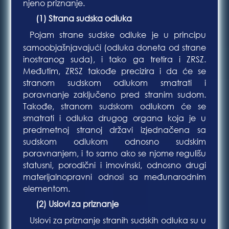
njeno priznanje.
(1) Strana sudska odluka
Blaaa
Pojam strane sudske odluke je u principu
Bla
samoobjašnjavajući (odluka doneta od strane
inostranog suda), i tako ga tretira i ZRSZ.
Međutim, ZRSZ takođe precizira i da će se
stranom sudskom odlukom smatrati i
poravnanje zaključeno pred stranim sudom.
Takođe, stranom sudskom odlukom će se
smatrati i odluka drugog organa koja je u
predmetnoj stranoj državi izjednačena sa
sudskom odlukom odnosno sudskim
poravnanjem, i to samo ako se njome regulišu
statusni, porodični i imovinski, odnosno drugi
materijalnopravni odnosi sa međunarodnim
elementom.
(2) Uslovi za priznanje
Blaaa
Uslovi za priznanje stranih sudskih odluka su u
Bla