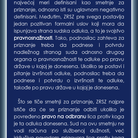
najvećoj meri definisani kao smetnje za
priznanje, odnosno isti su uglavnom negativno
definisani. Međutim, ZRSZ pre svega postavlja
jedan pozitivan formalni uslov koji mora da
ispunjava strana sudska odluka, a to je svojstvo
pravnosnažnosti
. Tako, podnosilac zahteva za
priznanje treba da podnese i potvrdu
nadležnog stranog suda odnosno drugog
organa o pravnosnažnosti te odluke po pravu
države u kojoj je donesena. Ukoliko se postavi i
pitanje izvršnosti odluke, podnosilac treba da
podnese i potvrdu o izvršnosti te odluke,
takođe po pravu države u kojoj je donesena.
Što se tiče smetnji za priznanje, ZRSZ najpre
Bla
ističe da će se priznanje odbiti ukoliko je
povređeno
pravo na odbranu
lica protiv koga
je ta odluka donesena. Sud na ovu smetnju ne
vodi računa po službenoj dužnosti, već
isključivo povodom prigovora lica protiv koga