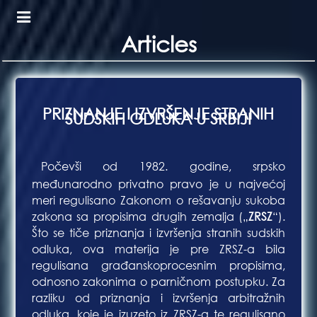
Articles
Bl
PRIZNANJE I IZVRŠENJE STRANIH
SUDSKIH ODLUKA U SRBIJI
Počevši od 1982. godine, srpsko
Bla
međunarodno privatno pravo je u najvećoj
meri regulisano Zakonom o rešavanju sukoba
zakona sa propisima drugih zemalja („
ZRSZ
“).
Što se tiče priznanja i izvršenja stranih sudskih
odluka, ova materija je pre ZRSZ-a bila
regulisana građanskoprocesnim propisima,
odnosno zakonima o parničnom postupku. Za
razliku od priznanja i izvršenja arbitražnih
odluka, koje je izuzeto iz ZRSZ-a te regulisano