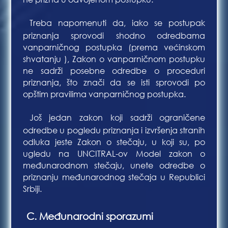
Treba napomenuti da, iako se postupak
Bla
priznanja sprovodi shodno odredbama
vanparničnog postupka (prema većinskom
shvatanju ), Zakon o vanparničnom postupku
ne sadrži posebne odredbe o proceduri
priznanja, što znači da se isti sprovodi po
opštim pravilima vanparničnog postupka.
Još jedan zakon koji sadrži ograničene
Bla
odredbe u pogledu priznanja i izvršenja stranih
odluka jeste Zakon o stečaju, u koji su, po
ugledu na UNCITRAL-ov Model zakon o
međunarodnom stečaju, unete odredbe o
priznanju međunarodnog stečaja u Republici
Srbiji.
C. Međunarodni sporazumi
Bl