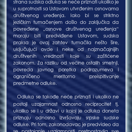
strana sudska odluka se neće priznati ukoliko je
u suprotnosti sa Ustavom utvrđenim osnovama
društvenog uređenja. Iako bi se striktno
jezičkim tumačenjem došlo do zaključka da
povređene „osnove društvenog uređenja“
moraju biti predviđene Ustavom, sudska
praksa je ovaj zahtev tumačila nešto šire,
uključujući ovde i neke od najznačajnijih
društvenih vrednosti koje su zaštićene
zakonom. Za razliku od većine ostalih smetnji,
povreda javnog poretka podrazumeva i
ograničeno meritorno preispitivanje
predmetne odluke.
Odluka se takođe neće priznati i ukoliko ne
Bla
postoji uzajamnost odnosno reciprocitet tj.
ukoliko se i u državi u kojoj je odluka doneta
priznaju odnosno izvršavaju srpske sudske
odluke. Pri tom, zakonodavac je predvideo da
se postojanje uzajamnosti pretpostavlja sve