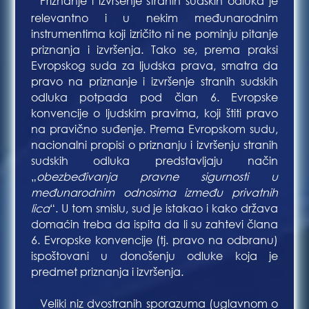
Priznanje i izvršenje stranih sudskih odluka je
Bla
relevantno i u nekim međunarodnim
instrumentima koji izričito ni ne pominju pitanje
priznanja i izvršenja. Tako se, prema praksi
Evropskog suda za ljudska prava, smatra da
pravo na priznanje i izvršenje stranih sudskih
odluka potpada pod član 6. Evropske
konvencije o ljudskim pravima, koji štiti pravo
na pravično suđenje. Prema Evropskom sudu,
nacionalni propisi o priznanju i izvršenju stranih
sudskih odluka predstavljaju način
„
obezbeđivanja pravne sigurnosti u
međunarodnim odnosima između privatnih
lica
“. U tom smislu, sud je istakao i kako država
domaćin treba da ispita da li su zahtevi člana
6. Evropske konvencije (tj. pravo na odbranu)
ispoštovani u donošenju odluke koja je
predmet priznanja i izvršenja.
Veliki niz dvostranih sporazuma (uglavnom o
Bla