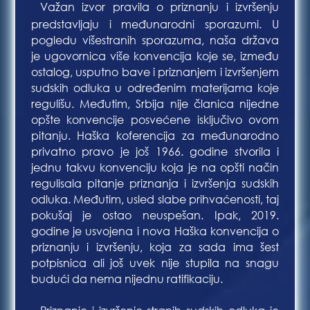
Važan izvor pravila o priznanju i izvršenju
Bla
predstavljaju i međunarodni sporazumi. U
pogledu višestranih sporazuma, naša država
je ugovornica više konvencija koje se, između
ostalog, usputno bave i priznanjem i izvršenjem
sudskih odluka u određenim materijama koje
regulišu. Međutim, Srbija nije članica nijedne
opšte konvencije posvećene isključivo ovom
pitanju. Haška koferencija za međunarodno
privatno pravo je još 1966. godine stvorila i
jednu takvu konvenciju koja je na opšti način
regulisala pitanje priznanja i izvršenja sudskih
odluka. Međutim, usled slabe prihvaćenosti, taj
pokušaj je ostao neuspešan. Ipak, 2019.
godine je usvojena i nova Haška konvencija o
priznanju i izvršenju, koja za sada ima šest
potpisnica ali još uvek nije stupila na snagu
budući da nema nijednu ratifikaciju.