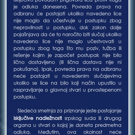
je odluka donesena. Povreda prava na
odbranu će postojati ukoliko navedeno lice
nije moglo da učestvuje u postupku zbog
nepravilnosti u postupku, dok zakon dalje
pojašnjava da će to naročito biti slučaj ukoliko
navedeno lice nije moglo učestvovati u
postupku zbog toga što mu poziv, tužba ili
rešenje kojim je započet postupak nije bilo
lično dostavljeno (ili lična dostava nije ni
pokušana). Ipak, povreda prava na odbranu
neće postojati u navedenim slučajevima
ukoliko se lice na bilo koji način upustilo u
raspravljanje o glavnoj stvari u prvostepenom
postupku.
Sledeća smetnja za priznanje jeste postojanje
Bla
isključive nadležnosti
srpskog suda ili drugog
organa u stvari o kojoj je doneta predmetna
odluka. Međutim, ova okolnost neće