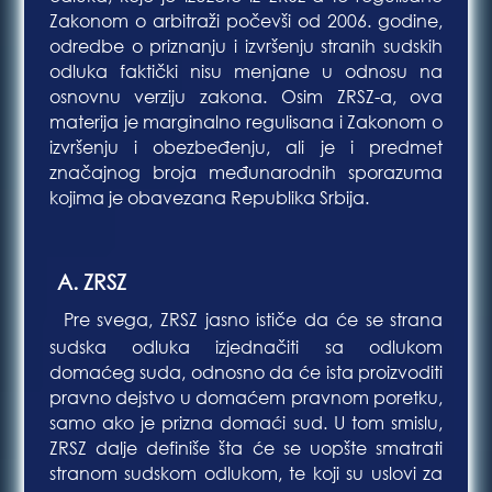
Zakonom o arbitraži počevši od 2006. godine,
odredbe o priznanju i izvršenju stranih sudskih
odluka faktički nisu menjane u odnosu na
osnovnu verziju zakona. Osim ZRSZ-a, ova
materija je marginalno regulisana i Zakonom o
izvršenju i obezbeđenju, ali je i predmet
značajnog broja međunarodnih sporazuma
kojima je obavezana Republika Srbija.
A. ZRSZ
Bl
Pre svega, ZRSZ jasno ističe da će se strana
Bla
sudska odluka izjednačiti sa odlukom
domaćeg suda, odnosno da će ista proizvoditi
pravno dejstvo u domaćem pravnom poretku,
samo ako je prizna domaći sud. U tom smislu,
ZRSZ dalje definiše šta će se uopšte smatrati
stranom sudskom odlukom, te koji su uslovi za