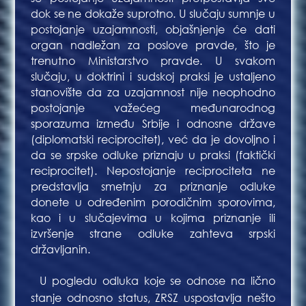
dok se ne dokaže suprotno. U slučaju sumnje u
postojanje uzajamnosti, objašnjenje će dati
organ nadležan za poslove pravde, što je
trenutno Ministarstvo pravde. U svakom
slučaju, u doktrini i sudskoj praksi je ustaljeno
stanovište da za uzajamnost nije neophodno
postojanje važećeg međunarodnog
sporazuma između Srbije i odnosne države
(diplomatski reciprocitet), već da je dovoljno i
da se srpske odluke priznaju u praksi (faktički
reciprocitet). Nepostojanje reciprociteta ne
predstavlja smetnju za priznanje odluke
donete u određenim porodičnim sporovima,
kao i u slučajevima u kojima priznanje ili
izvršenje strane odluke zahteva srpski
državljanin.
U pogledu odluka koje se odnose na lično
Bla
stanje odnosno status, ZRSZ uspostavlja nešto