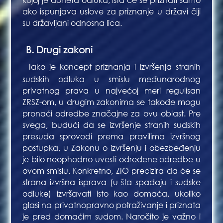
kojoj je doneta odluka, ista će se priznati samo
ako ispunjava uslove za priznanje u državi čiji
su državljani odnosna lica.
B. Drugi zakoni
Bl
Iako je koncept priznanja i izvršenja stranih
Bla
sudskih odluka u smislu međunarodnog
privatnog prava u najvećoj meri regulisan
ZRSZ-om, u drugim zakonima se takođe mogu
pronaći odredbe značajne za ovu oblast. Pre
svega, budući da se izvršenje stranih sudskih
presuda sprovodi prema pravilima izvršnog
postupka, u Zakonu o izvršenju i obezbeđenju
je bilo neophodno uvesti određene odredbe u
ovom smislu. Konkretno, ZIO precizira da će se
strana izvršna isprava (u šta spadaju i sudske
odluke) izvršavati isto kao domaća, ukoliko
glasi na privatnopravno potraživanje i priznata
je pred domaćim sudom. Naročito je važno i