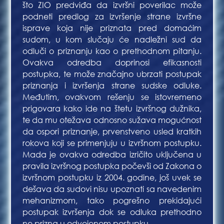
što ZIO predviđa da izvršni poverilac može
podneti predlog za izvršenje strane izvršne
isprave koja nije priznata pred domaćim
sudom, u kom slučaju će nadležni sud da
odluči o priznanju kao o prethodnom pitanju.
Ovakva odredba doprinosi efikasnosti
postupka, te može značajno ubrzati postupak
priznanja i izvršenja strane sudske odluke.
Međutim, ovakvom rešenju se istovremeno
prigovara kako ide na štetu izvršnog dužnika,
te da mu otežava odnosno sužava mogućnost
da ospori priznanje, prvenstveno usled kratkih
rokova koji se primenjuju u izvršnom postupku.
Mada je ovakva odredba izričito uključena u
pravila izvršnog postupka počevši od Zakona o
izvršnom postupku iz 2004. godine, još uvek se
dešava da sudovi nisu upoznati sa navedenim
mehanizmom, tako pogrešno prekidajući
postupak izvršenja dok se odluka prethodno
ne prizna u odvojenom postupku.