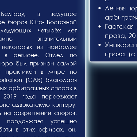
Летняя ю
Белград, в ведущее
арбитражу
е бюров Юго- Восточной
Гаагская
следующих четырёх лет
права, 201
айно значительный
Универс
некоторых из наиболее
права. (с
 в регионе. Отдел по
бюро был признан самой
й практикой в мире по
itration (GAR) благодаря
ых арбитражных спорах в
 2019 года переезжает
оне адвокатскую контору,
ь на разрешении споров,
 продолжает успешно
боты в этих офисах, он,