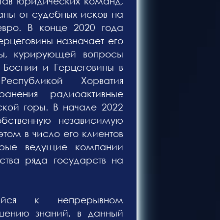
став юридических команд,
ны от судебных исков на
ро. В конце 2020 года
ерцеговины назначает его
ы, курирующей вопросы
 Боснии и Герцеговины в
спубликой Хорватия
ранения радиоактивные
ской горы. В начале 2022
бственную независимую
том в число его клиентов
орые ведущие компании
ства ряда государств на
ийся к непрерывном
шению знаний, в данный