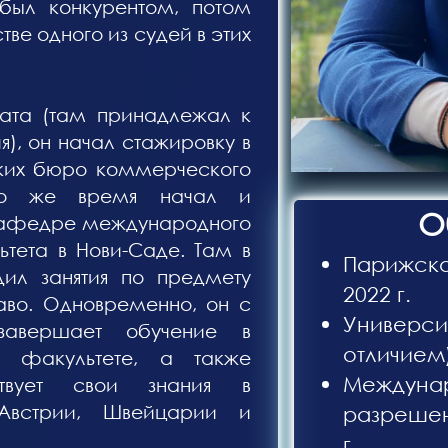
был конкурентом, потом
тве одного из судей в этих
ата (там принадлежал к
), он начал стажировку в
ких бюро коммерческого
то же время начал и
О
Кафедре международного
тета в Нови-Саде. Там в
Парижска
дил занятия по предмету
2022 г.
во. Одновременно, он с
Универс
завершает обучение в
отличием)
 факультете, а также
Междуна
ствует свои знания в
 Австрии, Швейцарии и
разрешен
г.