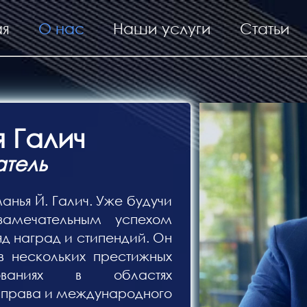
ая
О нас
Наши услуги
Статьи
 Галич
тель
анья Й. Галич. Уже будучи
замечательным успехом
яд наград и стипендий. Он
в нескольких престижных
ованиях в областях
 права и международного