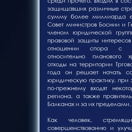
среди прочего, входил в со
защищавших различные стра
сумму более миллиарда ев
Совет министров Боснии и Г
членом юридической групп
правовой защиты интересов
отношении спора с Ре
относительно планового х
отходы на территории Тргов
года он решает начать со
юридическую практику, при э
по-прежнему входят некот
региона, а также правитель
Балканах и за их пределами.
Как человек, стремящ
совершенствованию и улуч